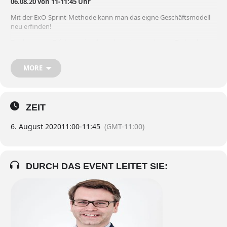
06.08.20 von 11-11:45 Uhr
Mit der ExO-Sprint-Methode kann man das eigne Geschäftsmodell
neu erfinden!
Dank unserer Erfahrung in allen relevanten modernen Technologie
und mit dem strukturierten Ansatz des ExO-Sprints lassen sich
einfach und effektiv die disruptiven Strategien für die Welt von
MORE
morgen erarbeiten.
In unserem kostenlosen Webinar lernen Sie die Grundprinzipien
dieses Konzepts der ExO-Methode kennen, welche Möglichkeiten
sich damit für Sie eröffnen und wie Sie damit ihr Unternehmen fit
ZEIT
machen können für die Herausforderungen nach der Krise!en.
6. August 2020
11:00
-
11:45
(GMT-11:00)
DURCH DAS EVENT LEITET SIE: